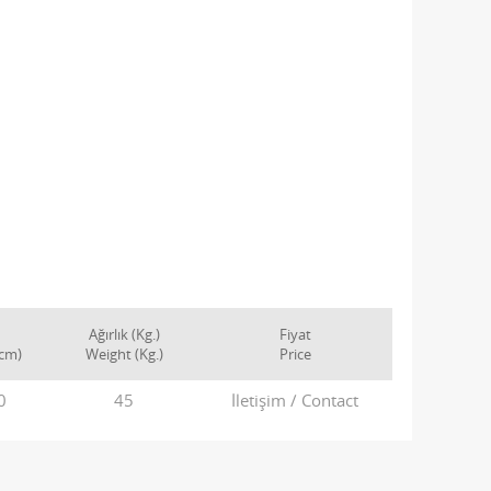
Ağırlık (Kg.)
Fiyat
(cm)
Weight (Kg.)
Price
0
45
İletişim / Contact