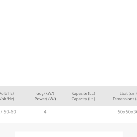
Volt/Hz)
Güç (kW/)
Kapasite (Lt.)
Ebat (cm)
Volt/Hz)
Power(kW/)
Capacity (Lt.)
Dimensions 
/ 50-60
4
60x60x3