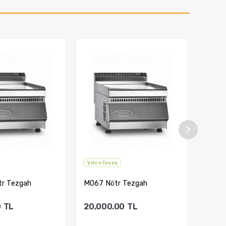
Vitrin Ürünü
Vitrin
tr Tezgah
M067 Nötr Tezgah
M066 
Haşl
0
TL
20,000.00
TL
15,0