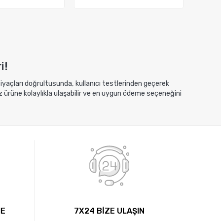
ete Ekle
Sepete Ekle
i!
htiyaçları doğrultusunda, kullanıcı testlerinden geçerek
z ürüne kolaylıkla ulaşabilir ve en uygun ödeme seçeneğini
ME
7X24 BİZE ULAŞIN