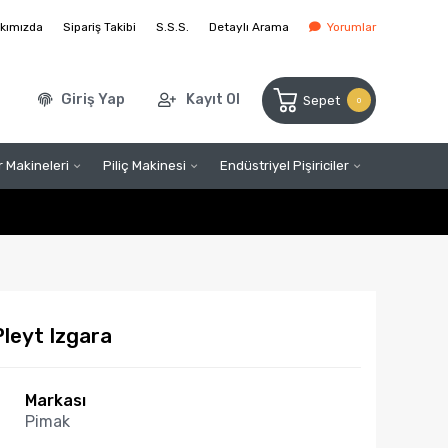
kımızda
Sipariş Takibi
S.S.S.
Detaylı Arama
Yorumlar
Giriş Yap
Kayıt Ol
Sepet
0
 Makineleri
Piliç Makinesi
Endüstriyel Pişiriciler
Pleyt Izgara
Markası
Pimak