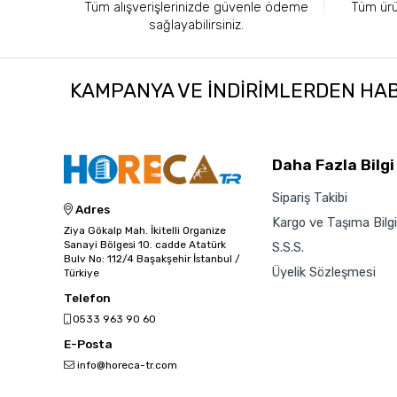
Tüm alışverişlerinizde güvenle ödeme
Tüm ürün
sağlayabilirsiniz.
KAMPANYA VE INDIRIMLERDEN HA
Daha Fazla Bilgi
Sipariş Takibi
Adres
Kargo ve Taşıma Bilgil
Ziya Gökalp Mah. İkitelli Organize
Sanayi Bölgesi 10. cadde Atatürk
S.S.S.
Bulv No: 112/4 Başakşehir İstanbul /
Üyelik Sözleşmesi
Türkiye
Telefon
0533 963 90 60
E-Posta
info@horeca-tr.com