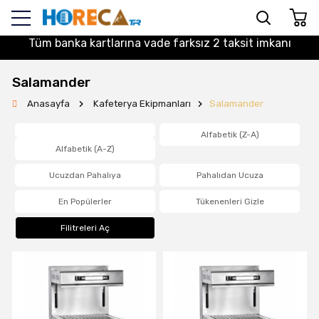
Tüm banka kartlarına vade farksız 2 taksit imkanı
Salamander
Anasayfa
Kafeterya Ekipmanları
Salamander
Alfabetik (Z-A)
Alfabetik (A-Z)
Ucuzdan Pahalıya
Pahalıdan Ucuza
En Popülerler
Tükenenleri Gizle
Filitreleri Aç