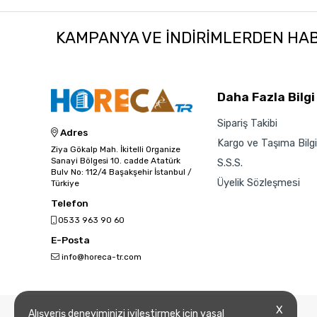
KAMPANYA VE INDIRIMLERDEN HA
Daha Fazla Bilgi
Sipariş Takibi
Adres
Kargo ve Taşıma Bilgil
Ziya Gökalp Mah. İkitelli Organize
Sanayi Bölgesi 10. cadde Atatürk
S.S.S.
Bulv No: 112/4 Başakşehir İstanbul /
Üyelik Sözleşmesi
Türkiye
Telefon
0533 963 90 60
E-Posta
info@horeca-tr.com
X
Alışveriş deneyiminizi iyileştirmek için yasal