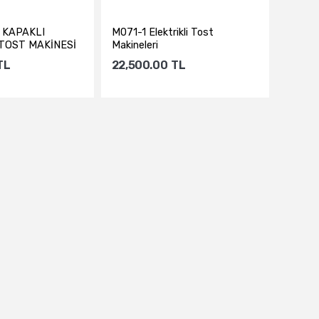
 KAPAKLI
M071-1 Elektrikli Tost
 TOST MAKİNESİ
Makineleri
TL
22,500.00
TL
te Ekle
Sepete Ekle