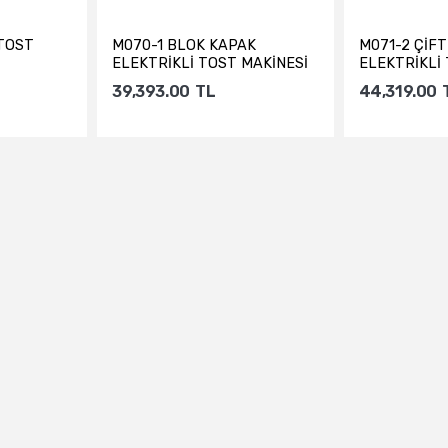
 TOST
M070-1 BLOK KAPAK
M071-2 ÇİFT
ELEKTRİKLİ TOST MAKİNESİ
ELEKTRİKLİ
39,393.00
TL
44,319.00
e
Sepete Ekle
Sepe