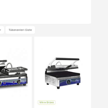
r
Tükenenleri Gizle
Vitrin Ürünü