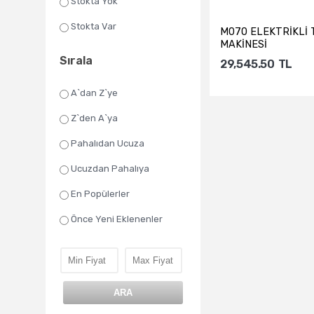
Stokta Yok
Stokta Var
M070 ELEKTRİKLİ
MAKİNESİ
Sırala
29,545.50
TL
A`dan Z`ye
Z`den A`ya
Sepete Ekl
Pahalıdan Ucuza
Ucuzdan Pahalıya
En Popülerler
Önce Yeni Eklenenler
ARA