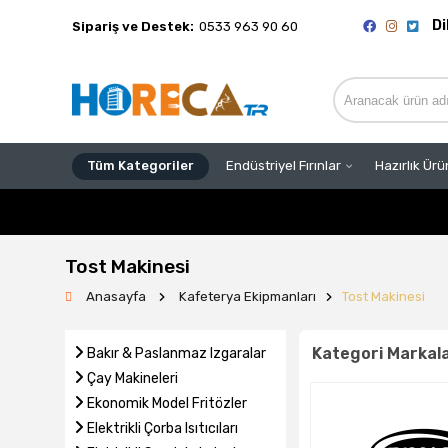
Di
Sipariş ve Destek:
0533 963 90 60
Tüm Kategoriler
Endüstriyel Fırınlar
Hazırlık Ürü
Tost Makinesi
Anasayfa
Kafeterya Ekipmanları
Tost Makinesi
Kategori Markala
Bakır & Paslanmaz Izgaralar
Çay Makineleri
Ekonomik Model Fritözler
Elektrikli Çorba Isıtıcıları