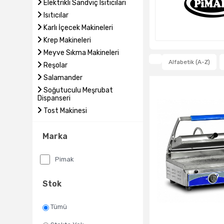
Elektrikli Sandviç Isıtıcıları
Isıtıcılar
Karlı İçecek Makineleri
Krep Makineleri
Meyve Sıkma Makineleri
Alfabetik (A-Z)
Reşolar
Salamander
Soğutuculu Meşrubat
Dispanseri
Tost Makinesi
Marka
Pimak
Stok
Tümü