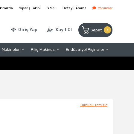
kımızda
Sipariş Takibi
S.S.S.
Detaylı Arama
Yorumlar
Giriş Yap
Kayıt Ol
Sepet
0
 Makineleri
Piliç Makinesi
Endüstriyel Pişiriciler
Tümünü Temizle