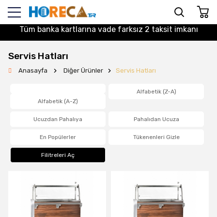
Tüm banka kartlarına vade farksız 2 taksit imkanı
Servis Hatları
Anasayfa
Diğer Ürünler
Servis Hatları
Alfabetik (Z-A)
Alfabetik (A-Z)
Ucuzdan Pahalıya
Pahalıdan Ucuza
En Popülerler
Tükenenleri Gizle
Filitreleri Aç