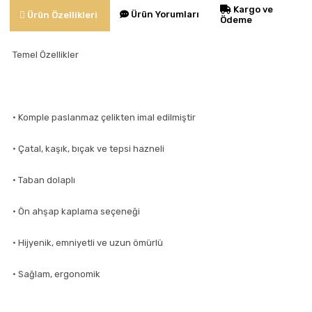
Kargo ve
Ürün Yorumları
Ürün Özellikleri
Ödeme
Temel Özellikler
• Komple paslanmaz çelikten imal edilmiştir
• Çatal, kaşık, bıçak ve tepsi hazneli
• Taban dolaplı
• Ön ahşap kaplama seçeneği
• Hijyenik, emniyetli ve uzun ömürlü
• Sağlam, ergonomik