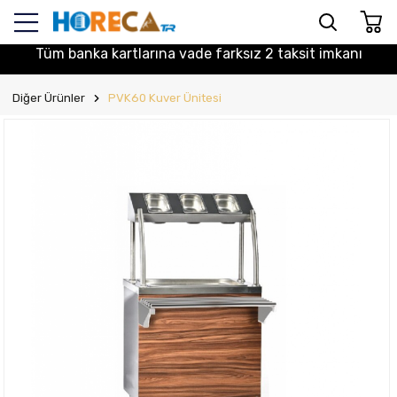
Tüm banka kartlarına vade farksız 2 taksit imkanı
Diğer Ürünler
PVK60 Kuver Ünitesi