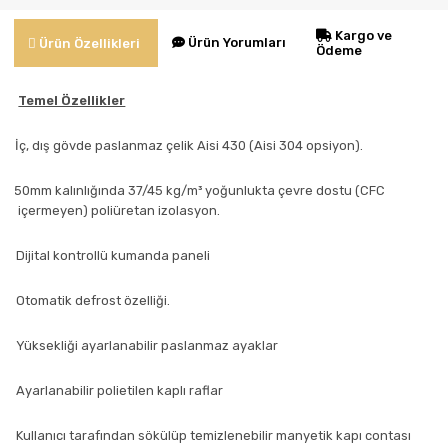
Kargo ve
Ürün Yorumları
Ürün Özellikleri
Ödeme
Temel Özellikler
İç, dış gövde paslanmaz çelik Aisi 430 (Aisi 304 opsiyon).
-
50mm kalınlığında 37/45 kg/m³ yoğunlukta çevre dostu (CFC
içermeyen) poliüretan izolasyon.
-
Dijital kontrollü kumanda paneli
-
Otomatik defrost özelliği.
-
Yüksekliği ayarlanabilir paslanmaz ayaklar
-
Ayarlanabilir polietilen kaplı raflar
-
Kullanıcı tarafından sökülüp temizlenebilir manyetik kapı contası