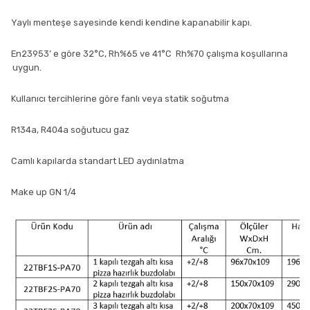
-
Yaylı menteşe sayesinde kendi kendine kapanabilir kapı.
-
En23953’ e göre 32°C, Rh%65 ve 41°C Rh%70 çalışma koşullarına
uygun.
-
Kullanıcı tercihlerine göre fanlı veya statik soğutma
-
R134a, R404a soğutucu gaz
-
Camlı kapılarda standart LED aydınlatma
-
Make up GN 1/4