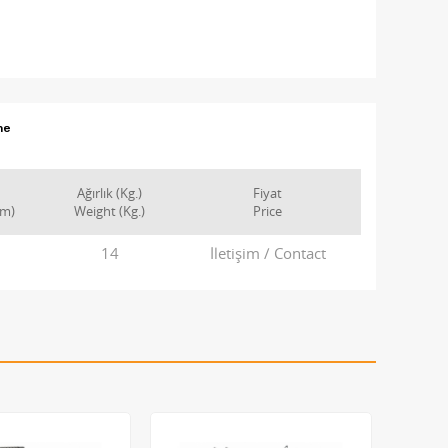
me
Ağırlık (Kg.)
Fiyat
cm)
Weight (Kg.)
Price
0
14
İletişim / Contact