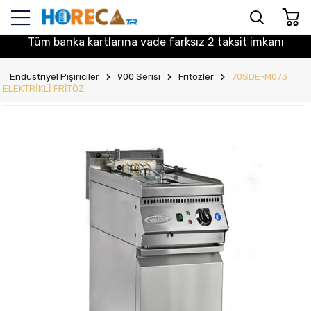
Tüm banka kartlarına vade farksız 2 taksit imkanı
Endüstriyel Pişiriciler
900 Serisi
Fritözler
70SDE-M073
ELEKTRİKLİ FRİTÖZ