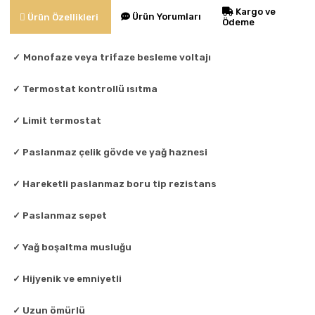
Kargo ve
Ürün Yorumları
Ürün Özellikleri
Ödeme
✓
Monofaze veya trifaze besleme voltajı
✓
Termostat kontrollü ısıtma
✓
Limit termostat
✓
Paslanmaz çelik gövde ve yağ haznesi
✓
Hareketli paslanmaz boru tip rezistans
✓
Paslanmaz sepet
✓
Yağ boşaltma musluğu
✓
Hijyenik ve emniyetli
✓
Uzun ömürlü