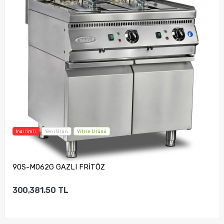
İndirimli
Yeni Ürün
Vitrin Ürünü
90S-M062G GAZLI FRİTÖZ
300,381.50
TL