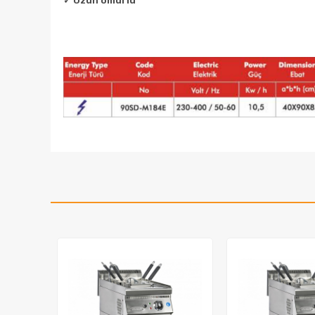
✓
Uzun ömürlü