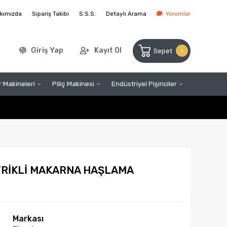
kımızda
Sipariş Takibi
S.S.S.
Detaylı Arama
Yorumlar
Giriş Yap
Kayıt Ol
Sepet
0
 Makineleri
Piliç Makinesi
Endüstriyel Pişiriciler
TRİKLİ MAKARNA HAŞLAMA
Markası