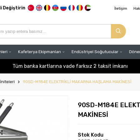
li Değiştirin
İletişim
Hak
nleri
Kafeterya Ekipmanları
Endüstriyel Soğutucular
Döner
Tüm banka kartlarına vade farksız 2 taksit imkanı
niteleri
90SD-M184E ELEKTRİKLİ MAKARNA HAŞLAMA MAKİNESİ
90SD-M184E ELEK
MAKİNESİ
Stok Kodu