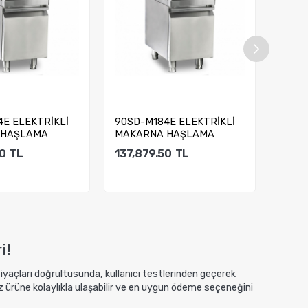
4E ELEKTRİKLİ
90SD-M184E ELEKTRİKLİ
90SD
 HAŞLAMA
MAKARNA HAŞLAMA
MAKA
MAKİNESİ
MAKİ
0
TL
137,879.50
TL
137,
ete Ekle
Sepete Ekle
i!
htiyaçları doğrultusunda, kullanıcı testlerinden geçerek
z ürüne kolaylıkla ulaşabilir ve en uygun ödeme seçeneğini