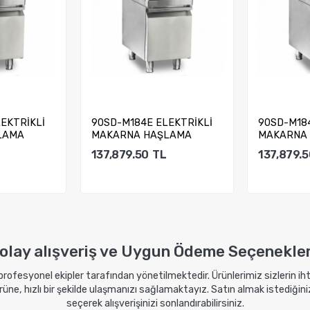
EKTRİKLİ
90SD-M184E ELEKTRİKLİ
90SD-M18
LAMA
MAKARNA HAŞLAMA
MAKARNA
MAKİNESİ
MAKİNESİ
137,879.50
TL
137,879.5
kle
Sepete Ekle
Sep
olay alışveriş ve Uygun Ödeme Seçenekler
 profesyonel ekipler tarafından yönetilmektedir. Ürünlerimiz sizlerin i
ne, hızlı bir şekilde ulaşmanızı sağlamaktayız. Satın almak istediğini
seçerek alışverişinizi sonlandırabilirsiniz.