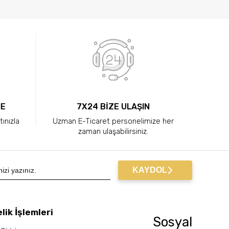
ME
7X24 BİZE ULAŞIN
tınızla
Uzman E-Ticaret personelimize her
zaman ulaşabilirsiniz.
KAYDOL
lik İşlemleri
Sosyal