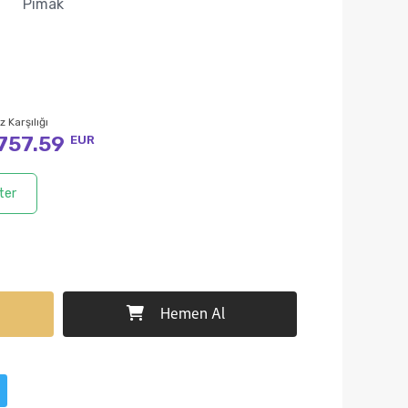
Pimak
L
z Karşılığı
757.59
EUR
ter
Hemen Al