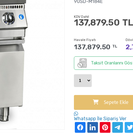
90SD-M184E
KDV Dahil
137,879.50
T
Havale Fiyatı
Dövi
137,879.50
2,
TL
Taksit Oranlarını Gös
Sepete Ekle
Whatsapp İle Sipariş Ver