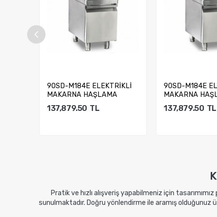
İKLİ
90SD-M184E ELEKTRİKLİ
90SD-M184E EL
A
MAKARNA HAŞLAMA
MAKARNA HAŞ
MAKİNESİ
MAKİNESİ
137,879.50
TL
137,879.50
TL
Sepete Ekle
Sepete E
K
Pratik ve hızlı alışveriş yapabilmeniz için tasarımımız
sunulmaktadır. Doğru yönlendirme ile aramış olduğunuz ürü