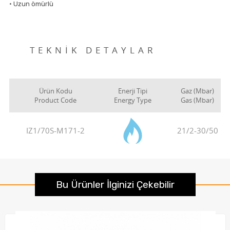
• Uzun ömürlü
TEKNİK DETAYLAR
Ürün Kodu
Enerji Tipi
Gaz (Mbar)
Product Code
Energy Type
Gas (Mbar)
IZ1/70S-M171-2
21/2-30/50
Bu Ürünler İlginizi Çekebilir