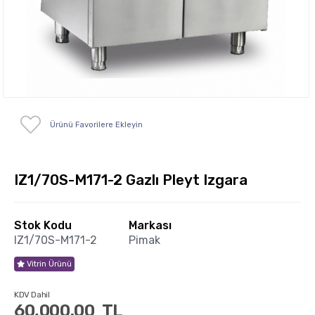
Ürünü Favorilere Ekleyin
IZ1/70S-M171-2 Gazlı Pleyt Izgara
Stok Kodu
Markası
IZ1/70S-M171-2
Pimak
Vitrin Ürünü
KDV Dahil
60,000.00
TL