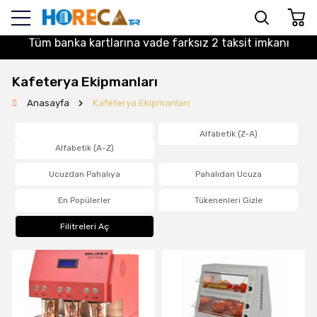
Tüm banka kartlarına vade farksız 2 taksit imkanı
Kafeterya Ekipmanları
Anasayfa
Kafeterya Ekipmanları
Alfabetik (Z-A)
Alfabetik (A-Z)
Ucuzdan Pahalıya
Pahalıdan Ucuza
En Popülerler
Tükenenleri Gizle
Filitreleri Aç