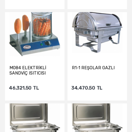
Sepete Ekle
Sepete Ekle
M084 ELEKTRİKLİ
R1-1 REŞOLAR GAZLI
SANDVİÇ ISITICISI
46,321.50
TL
34,470.50
TL
Sepete Ekle
Sepete Ekle