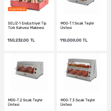
Kargo Bedava
SELİZ-1 Endüstriyel Tip
M00-T.1 Sıcak Teşhir
Türk Kahvesi Makinesi
Ünitesi
Selizza Keyf-...
150,232.00
TL
110,000.00
TL
Sepete Ekle
Sepete Ekle
M00-T.2 Sıcak Teşhir
M00-T.3 Sıcak Teşhir
Ünitesi
Ünitesi