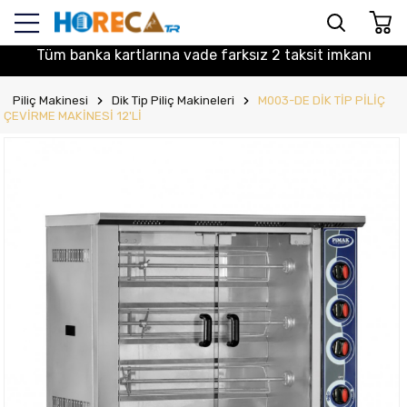
Tüm banka kartlarına vade farksız 2 taksit imkanı
Piliç Makinesi
Dik Tip Piliç Makineleri
M003-DE DİK TİP PİLİÇ
ÇEVİRME MAKİNESİ 12'Lİ