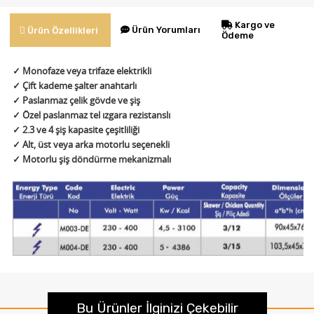
Kargo ve
Ürün Yorumları
Ürün Özellikleri
Ödeme
✓ Monofaze veya trifaze elektrikli
✓ Çift kademe şalter anahtarlı
✓ Paslanmaz çelik gövde ve şiş
✓ Özel paslanmaz tel ızgara rezistanslı
✓ 2.3 ve 4 şiş kapasite çeşitliliği
✓ Alt, üst veya arka motorlu seçenekli
✓ Motorlu şiş döndürme mekanizmalı
Bu Ürünler İlginizi Çekebilir