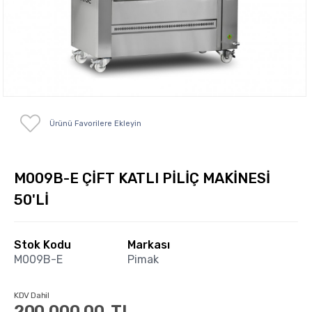
Ürünü Favorilere Ekleyin
M009B-E ÇİFT KATLI PİLİÇ MAKİNESİ
50'Lİ
Stok Kodu
Markası
M009B-E
Pimak
KDV Dahil
200,000.00
TL