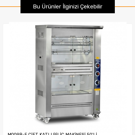
Bu Ürünler İlginizi Çekebilir
M009B-E ÇİFT KATLI PİLİÇ MAKİNESİ 50'Lİ