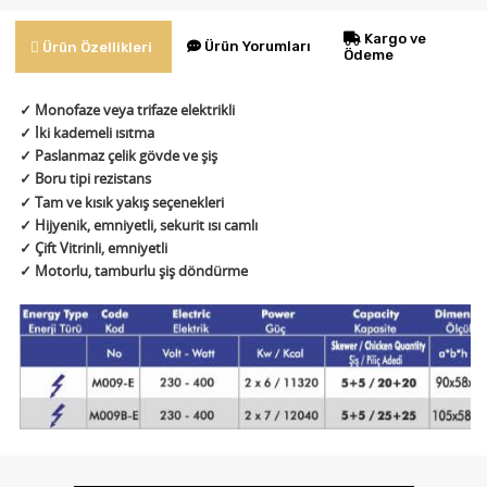
Kargo ve
Ürün Yorumları
Ürün Özellikleri
Ödeme
✓
Monofaze veya trifaze elektrikli
✓
İki kademeli ısıtma
✓ Paslanmaz çelik gövde ve şiş
✓ Boru tipi rezistans
✓ Tam ve kısık yakış seçenekleri
✓ Hijyenik, emniyetli, sekurit ısı camlı
✓ Çift Vitrinli, emniyetli
✓ Motorlu, tamburlu şiş döndürme