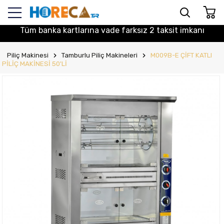
Tüm banka kartlarına vade farksız 2 taksit imkanı
Piliç Makinesi
Tamburlu Piliç Makineleri
M009B-E ÇİFT KATLI
PİLİÇ MAKİNESİ 50'Lİ