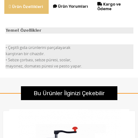
Kargo ve
Ürün Yorumları
Ürün Özellikleri
Ödeme
Temel Özellikler
• Çeşitli gıda ürünlerini parçalayarak
karıştıran bir cihazdır.
• Sebze çorbası, sebze püresi, soslar,
mayonez, domates püresi ve pesto yapar.
Bu Ürünler İlginizi Çekebilir