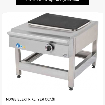
M018E ELEKTRİKLİ YER OCAĞI