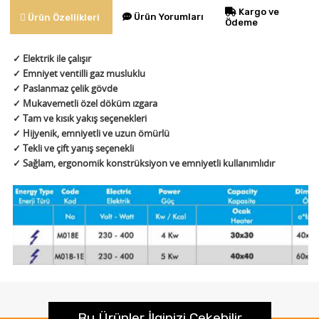
Kargo ve
Ürün Yorumları
Ürün Özellikleri
Ödeme
✓ Elektrik ile çalışır
✓ Emniyet ventilli gaz musluklu
✓ Paslanmaz çelik gövde
✓ Mukavemetli özel döküm ızgara
✓ Tam ve kısık yakış seçenekleri
✓ Hijyenik, emniyetli ve uzun ömürlü
✓ Tekli ve çift yanış seçenekli
✓ Sağlam, ergonomik konstrüksiyon ve emniyetli kullanımlıdır
Bu Ürünler İlginizi Çekebilir