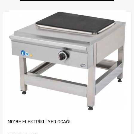
M018E ELEKTRİKLİ YER OCAĞI